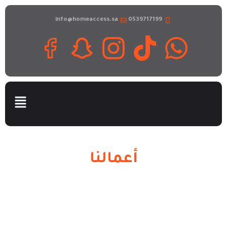
info@homeaccess.sa
0539717199
أعمالنا
الرئيسية
\
أعمالنا