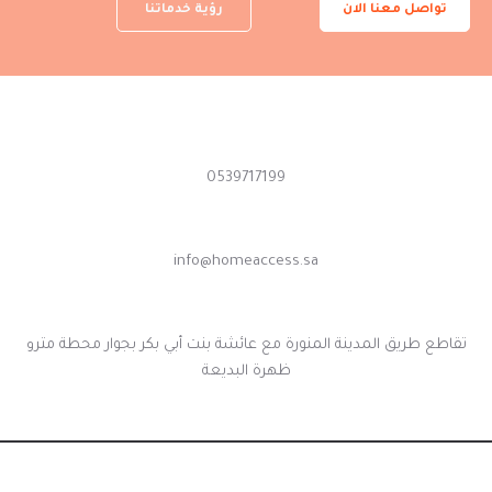
تواصل معنا الان
رؤية خدماتنا
اتصل بنا الآن
0539717199
بحاجة الى الدعم
info@homeaccess.sa
عنواننا
تقاطع طريق المدينة المنورة مع عائشة بنت أبي بكر بجوار محطة مترو
ظهرة البديعة