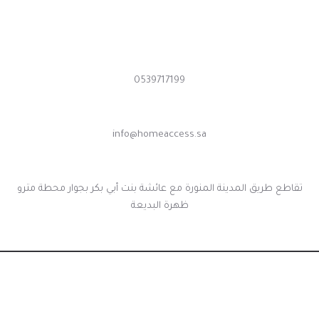
اتصل بنا الآن
0539717199
بحاجة الى الدعم
info@homeaccess.sa
عنواننا
تقاطع طريق المدينة المنورة مع عائشة بنت أبي بكر بجوار محطة مترو
ظهرة البديعة