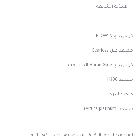
الاسألة الشائعة
منتجاتنا
كرسي درج FLOW X
مصعد فلل Gearless
كرسي درج Home Glide المستقيم
مصعد H300
منصة الدرج
مصعد (Altura platinum)
اشهر خدماتنا
توريد مصاعد منزلية وكراسي صعود الدرج الكهربائية