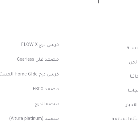
الروابط
منتجاتنا
كرسي درج FLOW X
ئيسية
مصعد فلل Gearless
نحن
كرسي درج Home Glide المستقيم
تنا
مصعد H300
اتنا
منصة الدرج
الاخبار
مصعد (Altura platinum)
ألة الشائعة