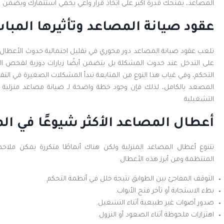
المصاعد، يمنحك قدرة أكبر على اتخاذ قرار واعي يحمي استثمارك ويضمن س
عقود صيانة المصاعد وتأثيرها المبا
تلعب عقود صيانة المصاعد دور محوري في تقليل احتمالية حدوث الأعطال ويت
على التدخل عند حدوث المشكلة بل يتضمن أيضًا زيارات دورية لفحص الم
التحكم، وفي غياب هذا النوع من المتابعة تبدأ المشكلات الصغيرة في التفاق
المصعد بالكامل، لذلك فإن وجود خطة واضحة لـ صيانة مصاعد منزلية 
التشغيلية.
أعطال المصاعد الأكثر شيوعًا في الم
تتنوع أعطال المصاعد المنزلية ولكن هناك أنماطًا متكررة يمكن ملا
المنتظمة ومن أبرز هذه الأعطال:
التوقف المفاجئ بين الطوابق نتيجة خلل في أنظمة التحكم.
بطء الاستجابة أو تأخر فتح الأبواب.
صدور أصوات غير طبيعية أثناء التشغيل.
اهتزازات ملحوظة أثناء الصعود أو النزول.